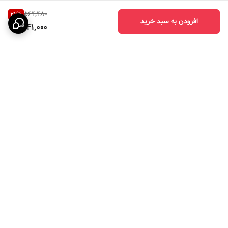
564,480
21
%
افزودن به سبد خرید
441,000
برگشت به بالا
7 روز هفته ، 24 ساعت
شبانه روز پاسخگوی شما