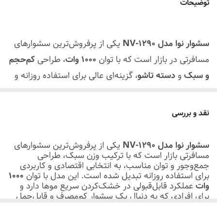
توضیحات
سشوار نوا مدل NV‑1290
یکی از پرفروش‌ترین سشوارهای
مسافرتی در بازار است که با توان
1000 وات
، طراحی
کم‌حجم
و سبک
و
دسته تاشو
، گزینه‌ای عالی برای استفاده روزانه و
سفر محسوب می‌شود. این سشوار با بدنه مقاوم در برابر
حرارت و المنت فلزی ساخته شده و با وجود ابعاد کوچک،
نقد و بررسی
عملکرد قابل‌قبولی در خشک‌کردن و حالت‌دهی مو ارائه
می‌دهد.
سشوار نوا مدل NV‑1290
یکی از پرفروش‌ترین سشوارهای
مسافرتی بازار است که با ترکیب وزن سبک، طراحی
جمع‌وجور و توان مناسب، به انتخابی اقتصادی و کاربردی
برای استفاده روزانه تبدیل شده است. این مدل با توان
1000
وات
عملکرد قابل‌قبولی در خشک‌کردن سریع موها دارد و
برای افرادی که به دنبال یک سشوار کم‌مصرف و قابل‌حمل
هستند، گزینه‌ای ایده‌آل محسوب می‌شود.
🔹 طراحی و کیفیت ساخت