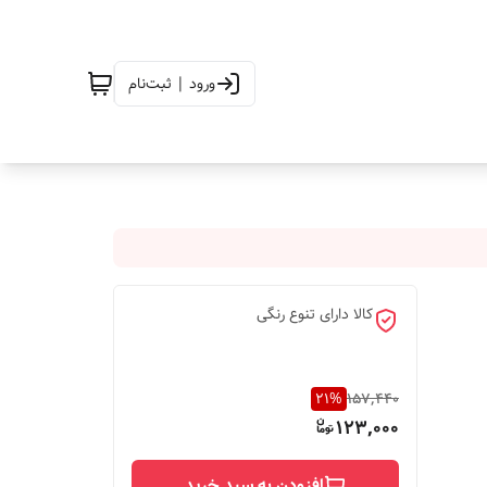
ورود | ثبت‌نام
کالا دارای تنوع رنگی
21
%
157,440
123,000
افزودن به سبد خرید