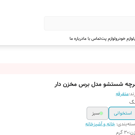
لوازم خودرو
لوازم پت
تماس با ما
درباره ما
رچه شستشو مدل برس مخزن دار
ند:
متفرقه
نگ
استخوانی
سبز
ته‌بندی
:
خانه و آشپزخانه
زن
:
30 گرم