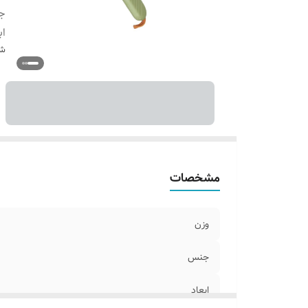
ج
اب
شن
مشخصات
وزن
جنس
ابعاد