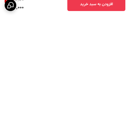
21
%
افزودن به سبد خرید
72,000
برگشت به بالا
7 روز هفته ، 24 ساعت
شبانه روز پاسخگوی شما
هستیم