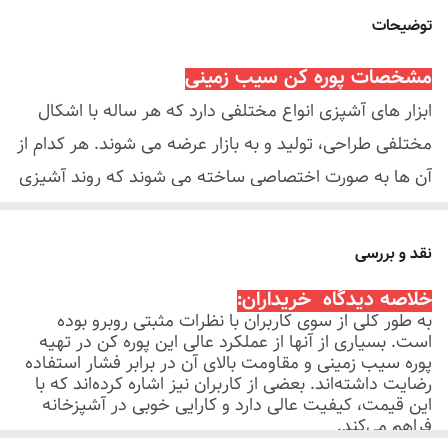
توضیحات
مشخصات پوره کن سیب زمینی
ابزار های آشپزی انواع مختلفی دارد که هر ساله با اشکال
مختلفی طراحی، تولید و به بازار عرضه می شوند. هر کدام از
آن ها به صورت اختصاصی ساخته می شوند که روند آشپزی
را بسیار سهل و آسان می کند. از جمله این وسایل مصرفی،
که برای تهیه غذای کودکان و بزرگسالان به کار برده می شود
نقد و بررسی
پوره کن سیب زمینی دستی می باشد. که برای پوره کردن
خلاصه دیدگاه خریداران:
سیب زمینی و دیگر مواد غذایی به کار می رود. پوره کن
به طور کلی از سوی کاربران با نظرات مثبتی روبرو بوده
است. بسیاری از آنها از عملکرد عالی این پوره کن در تهیه
سیب زمینی وسیله ای کاربردی و جذاب بوده که با طراحی
پوره سیب زمینی و مقاومت بالای آن در برابر فشار استفاده
خاص خود توانسته کمک بزرگی در تهیه انواع کوکو سیب
رضایت داشته‌اند. بعضی از کاربران نیز اشاره کرده‌اند که با
این قیمت، کیفیت عالی دارد و کارایی خوبی در آشپزخانه
زمینی و پوره آن به آشپزها و خانم های خانه دار بکند.جنس
فراهم می‌کند.
دسته به کار برده شده در دسته این محصول از پلاستیک