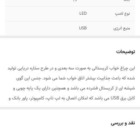
نوع لامپ
LED
منبع انرژی
USB
طول سیم
1 سانتی متر
توضیحات
ابعاد بسته‌بندی
9x9x9 سانتی‌متر
این چراغ خواب کریستالی به صورت سه بعدی و در طرح ستاره دریایی تولید
وزن بسته‌بندی
300 گرم
شده که باعث جذابیت بیشتر اتاق خواب شما می شود. جنس این گوی
سایر توضیحات
جنس کریستال طراحی سه بعدی بی نظیر دارای
شیشه ای از کریستال فشرده می باشد و همچنین دارای یک پایه چوبی و
کابل USB
کابل برق USB می باشد که امکان اتصال به لپ تاپ، کامپیوتر، پاور بانک و
شارژ گوشی را فراهم میسازد. این محصول دکوری منحصر به فرد و شیک و
جنس بدنه
کریستال
همچنین یک هدیه جذاب و ماندگار برای هر شخصی می تواند باشد.
نقد و بررسی
ابعاد
5x5x7 سانتی‌متر