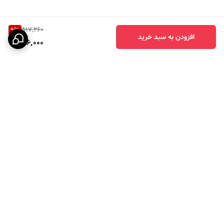
517,260
9
%
افزودن به سبد خرید
466,000
برگشت به بالا
7 روز هفته ، 24 ساعت