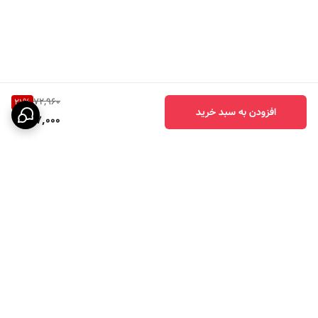
72,960
21
%
افزودن به سبد خرید
57,000
برگشت به بالا