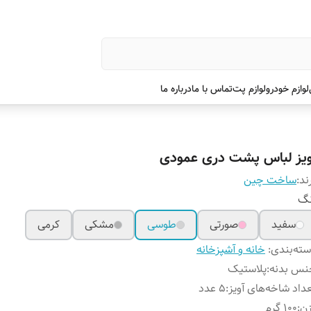
لوازم خودرو
لوازم پت
تماس با ما
درباره ما
ویز لباس پشت دری عمودی
ند:
ساخت چین
نگ
سفید
صورتی
طوسی
مشکی
کرمی
ته‌بندی
:
خانه و آشپزخانه
نس بدنه
:
پلاستیک
داد شاخه‌های آویز
:
5 عدد
زن
:
100 گرم