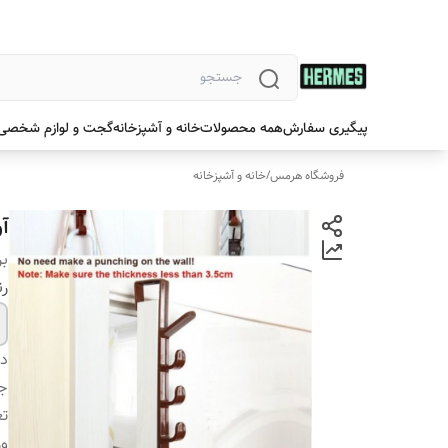
پیگیری سفارش
همه محصولات
خانه و آشپزخانه
گجت و لوازم شخصی
فروشگاه هرمس
/
خانه و آشپزخانه
آ
بر
ر
دس
ج
تع
و