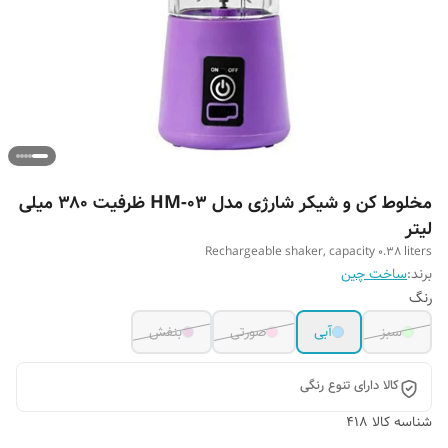
مخلوط کن و شیکر شارژی مدل HM-03 ظرفیت ۳۸۰ میلی
لیتر
Rechargeable shaker, capacity 0.38 liters
برند:
ساخت چین
رنگ
سبز
آبی
صورتی
بنفش
کالا دارای تنوع رنگی
شناسه کالا
418