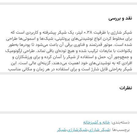
نقد و بررسی
شیکر شارژی با ظرفیت 0.38 لیتر، یک شیکر پیشرفته و کاربردی است که
برای مخلوط کردن انواع نوشیدنی‌های پروتئینی، شیک‌ها و اسموتی‌ها طراحی
شده است. موتور قدرتمند و فناوری برقی آن باعث می‌شود تا پودرها به‌طور
یکنواخت با مایعات ترکیب شده و هیچ توده‌ای باقی نماند. طراحی ارگونومیک
و جمع‌وجور آن، حمل و استفاده از شیکر را آسان کرده و برای ورزشکاران و
افرادی که به نوشیدنی‌های خود اهمیت می‌دهند، گزینه‌ای عالی است. این
شیکر به‌راحتی قابل شارژ است و برای استفاده در هر زمان و مکانی مناسب
می‌باشد.
نظرات
اگر به دنبال یک شیکر کارآمد، شیک و با قابلیت‌ های منحصر به فرد برای
استفاده روزمره، ورزش و سفر هستید، شیکر شارژی HM-03 گزینه‌ ای بی‌
نظیر برای شماست. این شیکر با طراحی مدرن و کاربردی خود، ترکیبی از
راحتی و عملکرد را به ارمغان می‌ آورد و به شما امکان می‌ دهد در هر زمان
و مکانی از نوشیدنی‌ های خود لذت ببرید.
دسته‌بندی
:
خانه و آشپزخانه
ویژگی‌های برجسته شیکر شارژی HM-03:
برچسب‌ها :
شیکر شارژی
،
شیکرشارژی
،
شیکر
1. ظرفیت مناسب 380 میلی‌لیتر:
شیکر شارژی HM-03 با ظرفیت
380
میلی‌ لیتر، اندازه‌ای ایده‌ آل برای