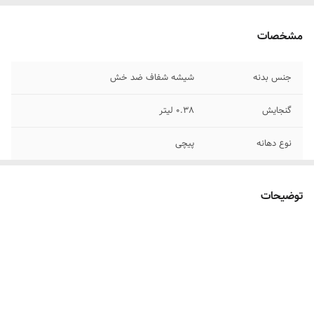
مشخصات
جنس بدنه
شیشه شفاف ضد خش
گنجایش
0.38 لیتر
نوع دهانه
پیچی
توضیحات