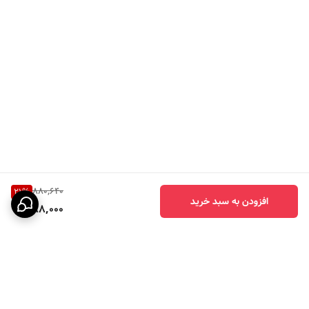
880,640
21
%
افزودن به سبد خرید
688,000