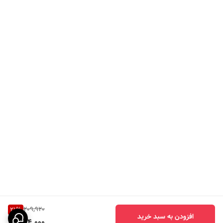
209,920
21
%
افزودن به سبد خرید
164,000