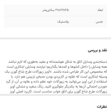
ابعاد
21x13x25 سانتی‌متر
جنس
پلاستیک
نقد و بررسی
دسته‌بندی وسایل اتاق به شکل هوشمندانه و مفید به‌طوری که لازم نباشد
همه وسایل را داخل کشوها و کمدها بگذاریم؛ نیازمند وسایلی ابتکاری است
که مخصوص این کار طراحی شده باشند. «آویز زیورآلات طرح شاخ گوزن یک
وسیله ابتکاری است که علاوه بر کاربردی بودن جنبه‌ی تزیینی هم دارد. با
استفاده از این آویز می‌توانید به زیورآلات خود نظم داده و علاوه بر آن، از گره
خوردن احتمالی آن‌ها به یکدیگر جلوگیری کنید. رنگ سفید و مشکی آویز
زیورآلات طرح شاخ گوزن برای اتاق خواب مناسب است. کاربرد اصلی آویز
جواهرات برای نظم دادن زیور‌آلات و حتی لوازم آرایش است. اگر شما فرد
خوش‌ذوقی باشید می‌توانید این محصول را روی میز پذیرایی قرار دهید و بر
نظرات
شاخه‌های آن پرنده و میوه‌های تزیینی آویزان کنید و حتی به عنوان ظرف