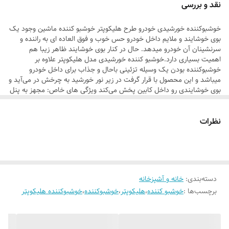
نقد و بررسی
خوشبوکننده خورشیدی خودرو طرح هلیکوپتر خوشبو کننده ماشین وجود یک
بوی خوشایند و ملایم داخل خودرو حس خوب و فوق العاده ای به راننده و
سرنشینان آن خودرو میدهد. حال در کنار بوی خوشایند ظاهر زیبا هم
اهمیت بسیاری دارد.خوشبو کننده خورشیدی مدل هلیکوپتر علاوه بر
خوشبوکننده بودن یک وسیله تزئینی باحال و جذاب برای داخل خودرو
میباشد و این محصول با قرار گرفت در زیر نور خورشید به چرخش در می‌آید و
بوی خوشایندی رو داخل کابین پخش می‌کند ویژگی های خاص: مجهز به پنل
خورشیدی: بدون نیاز به باتری یا برق! تنها با دریافت نور طبیعی یا نور چراغ
خودرو، ملخ های هلیکوپتر شروع به چرخیدن کرده و رایحه خوش به آرامی در
نظرات
فضای خودرو منتشر می شود. پخش رایحه یکنواخت: چرخش منظم ملخ ها
باعث انتشار تدریجی و هماهنگ عطر در سراسر فضای خودرو می شود –
بدون حس تند یا آزاردهنده. قابلیت تعویض اسانس: اسانس داخلی قابل
شارژ یا تعویض بوده و می توان از رایحه های متنوع (اسپرت، شیرین، خنک،
چوبی و…) استفاده کرد. بدون مواد مضر: متریال با کیفیت و رایحه های بدون
آسیب، ایمن برای کودکان، حیوانات خانگی و محیط زیست. طراحی جمع
دسته‌بندی
:
خانه و آشپزخانه
وجور و نصب آسان: نصب سریع روی دریچه کولر یا داشبورد، بدون اشغال
برچسب‌ها :
خوشبو کننده
،
هلیکوپتر
،
خوشبوکننده
،
خوشبوکننده هلیکوپتر
فضا یا مزاحمت دید راننده.