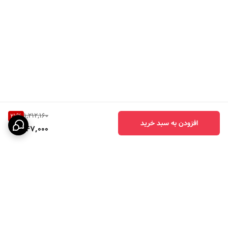
1,212,160
21
%
افزودن به سبد خرید
947,000