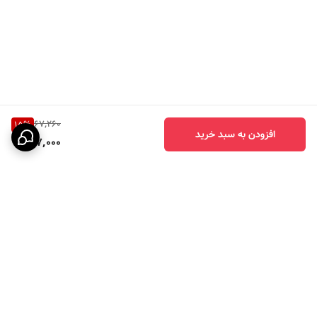
67,260
15
%
افزودن به سبد خرید
57,000
برگشت به بالا