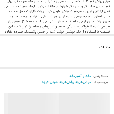
مینی براش تمیزکننده خودرو ، محصولی جدید با طراحی منحصر به فرد برای
تمیز کردن ساده تر و سریع تر شیارها و منافذ خودرو . ابعاد کوچک کالا را می
توان ابتدایی ترین خصوصیت براش عنوان کرد ، چراکه قابلیت حمل و جابه
جایی آسان برای دسترسی ساده تر در هر شرایطی را فراهم نموده . قسمت
سری براش دارای نرمی و لطافت بسیار بالایی می باشد و به شکل قوس دار
طراحی شده تا بتواند به سادگی منافذ و شیارهای مختلف را تمیز کند ، این
قسمت با استفاده از یک پوشش تولید شده از جنس پلاستیک فشرده مقاوم
محافظت می شود و می توانید به سادگی در زمان نیاز آن را باز و پس از
استفاده مجدداً بر روی سری ببندید تا دچار آسیب دیدگی در اثر برخورد با
نظرات
سطوح مختلف نشود . براش تمیز کننده کابین خودرو ، علاوه بر شیارها و
منافذ داخل ماشین ، قابلیت استفاده برای تمیز کردن منافذ لوازم و تجهیزات
برقی و الکترونیکی مانند کیبورد و ... را نیز قابل استفاده است . طراحی نوین ،
زیبا و کاربردی ابعاد : 10cm * 4.5cm طراحی ارگونومیک دسته سری نرم و
منعطف طراحی قوسی شکل سری برای ایجاد قابلیت تمیز کردن زوایای
مختلف سبک و کم حجم با قابلیت حمل و جابه جایی آسان پوشش سری با
دسته‌بندی
:
خانه و آشپزخانه
استفاده از محافظ اختصاصی طراحی شده برای محصول ارائه شده در رنگ
برچسب‌ها :
خودرو
،
فرچه براش
،
فرچه خودرو
،
فرچه
مشکی قابل استفاده برای تمیز کردن منافذ و شیارهای مختلف در زوایای
گوناگون و البته حساس داخل خودرو و یا حتی لوازم الکترونیکی نظیر کیبود