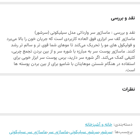
از خراش پوست سر با ناخن جلوگیری می کند
قابل استفاده روی موهای خشک و مرطوب
نقد و بررسی
مناسب برای انواع مو ( فر، مجعد، صاف)
نقد و بررسی : ماساژور سر وارداتی مدل سیلیکونی (سرشور)
مناسب برای انواع پوست سر ( چرب، خشک، حساس )
ماساژور کف سر ابزاری فوق العاده کاربردی است که جریان خون را بالا می‌برد
متریال با کیفیت و درجه یک
و فولیکول های مو را تحریک می‌کند تا موهای شما قوی تر و سالم تر رشد
کنند. ماساژور پوست سر به مبارزه با شوره سر و از بین بردن تجمع چربی،
کاملا ضدآب
کثیفی کمک می‌کند. اگر شوره سر دارید، برس پوست سر ابزار خوبی برای
جنس سیلیکونی
استفاده در هنگام شستن موهایتان با شامپو برای از بین بردن پوسته ها
است.
این محصول به راحتی در کف دست شما قرار می‌گیرد و نوک‌های لاستیکی
نرمی برای استفاده روی پوست سر دارد. از این برس نه تنها می توان برای
نظرات
ماساژ پوست سر استفاده کرد، بلکه برای باز کردن گره موهای شما در هنگام
دوش گرفتن نیز مفید است.
ویژگی ماساژور سر مدل سیلیکونی (سرشور)
رنگ ها: قرمز، صورتی و نفش
افزایش گردش خون در پوست سر ( رشد مو ، ضد ریزش )
درمان مشکلات پوست سر ( شوره سر، اگزما، خارش )
دسته‌بندی
:
خانه و آشپزخانه
حذف کننده پوست مرده کف سر
برچسب‌ها :
سرشور
،
سرشور سیلیکونی
،
ماساژور سر
،
ماساژور سر سیلیکونی
شاداب و تمیز کننده عمقی کف سر و موها
از خراش پوست سر با ناخن جلوگیری می کند