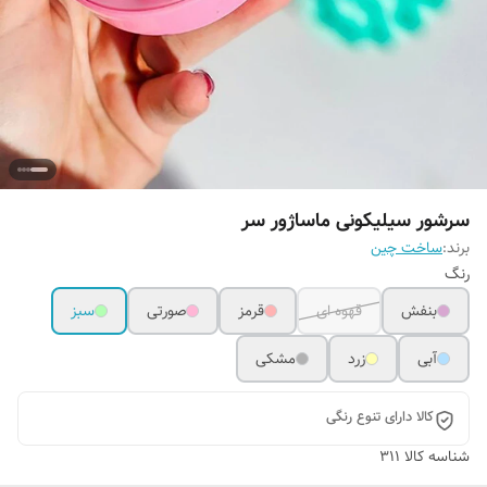
سرشور سیلیکونی ماساژور سر
برند:
ساخت چین
رنگ
بنفش
قهوه ای
قرمز
صورتی
سبز
آبی
زرد
مشکی
کالا دارای تنوع رنگی
شناسه کالا
311