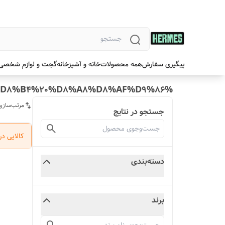
پیگیری سفارش
همه محصولات
خانه و آشپزخانه
گجت و لوازم شخصی
%D8%A8%D8%A7%D8%AF%DA%A9%D8%B4%20%D8%A8%D8%AF%D9%86
مرتب‌سازی
جستجو در نتایج
کالایی د
دسته‌بندی
برند