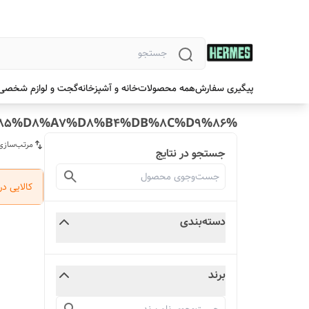
پیگیری سفارش
همه محصولات
خانه و آشپزخانه
گجت و لوازم شخصی
%D8%AC%D8%A7%D8%B1%D9%88%20%D8%B4%D8%A7%D8%B1%DA%98%DB%8C%20%D9%85%D8%A7%D8%B4%DB%8C%D9%86
مرتب‌سازی
جستجو در نتایج
کالایی د
دسته‌بندی
برند