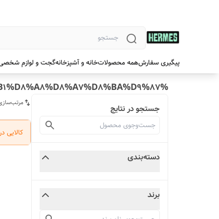
پیگیری سفارش
همه محصولات
خانه و آشپزخانه
گجت و لوازم شخصی
%D9%82%D9%88%D8%B1%D8%A8%D8%A7%D8%BA%D9%87
مرتب‌سازی
جستجو در نتایج
کالایی د
دسته‌بندی
برند