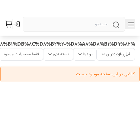
%DA%A9%D8%A7%D9%88%D8%B1%20%D9%BE%D8%B1%DB%8C%D8%B2%20%D8%A8%D8%B1%D9%82
پربازدیدترین
برندها
دسته‌بندی
فقط محصولات موجود
کالایی در این صفحه موجود نیست