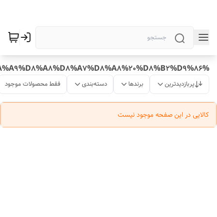
%DA%A9%D8%A8%D8%A7%D8%A8%20%D8%B2%D9%86
پربازدیدترین
برندها
دسته‌بندی
فقط محصولات موجود
کالایی در این صفحه موجود نیست