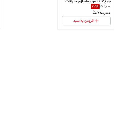
جمع‌کننده مو و ماساژور حیوانات
364,000
23
%
خانگی
280,000
افزودن به سبد