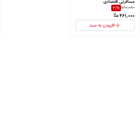
مسافرتی اقتصادی
590,080
21
%
461,000
افزودن به سبد