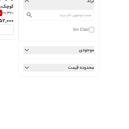
برند
کوچک، ت
%
60,320
52,000
Sin Clair
موجودی
محدوده قیمت