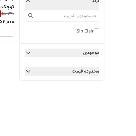
برند
کوچک، ت
58,240
52,000
Sin Clair
موجودی
محدوده قیمت